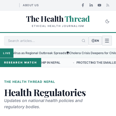
ABOUT US
The Health
Thread
ETHICAL HEALTH JOURNALISM
EN
bugyo Virus as Regional Outbreak Spreads
🌍
Cholera Crisis Deepens for Childre
LIVE
 NURSING LEADERSHIP IN NEPAL
•
PROTECTING THE SMALLEST LUNGS
RESEARCH WATCH
THE HEALTH THREAD NEPAL
Health Regulatories
Updates on national health policies and
regulatory bodies.